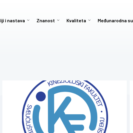
iji i nastava
Znanost
Kvaliteta
Međunarodna su