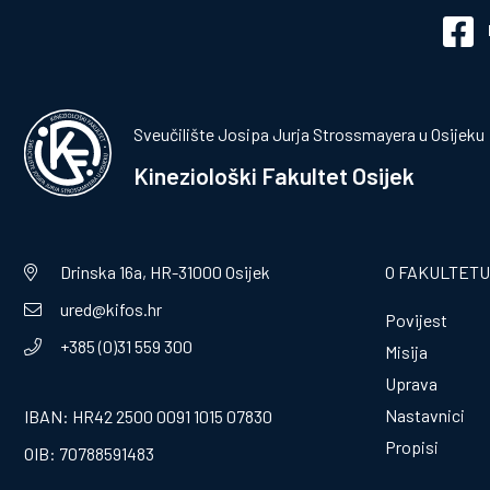
Sveučilište Josipa Jurja Strossmayera u Osijeku
Kineziološki Fakultet Osijek
Drinska 16a, HR-31000 Osijek
O FAKULTETU
ured@kifos.hr
Povijest
+385 (0)31 559 300
Misija
Uprava
Nastavnici
IBAN: HR42 2500 0091 1015 07830
Propisi
OIB: 70788591483