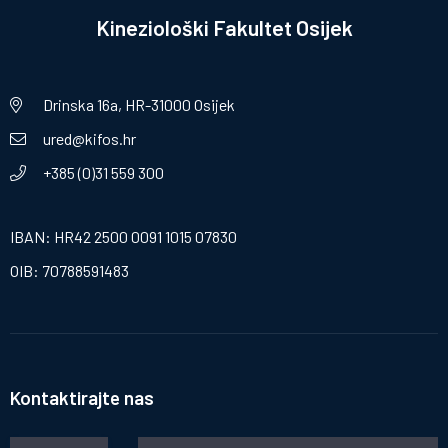
Kineziološki Fakultet Osijek
Drinska 16a, HR-31000 Osijek
ured@kifos.hr
+385 (0)31 559 300
IBAN: HR42 2500 0091 1015 07830
OIB: 70788591483
Kontaktirajte nas