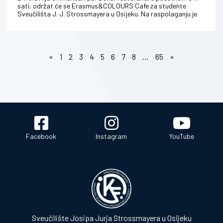
sati, održat će se Erasmus&COLOURS Cafe za studente
Sveučilišta J. J. Strossmayera u Osijeku. Na raspolaganju je
50 slobodnih ...
«
1
2
3
4
5
6
7
8
…
65
»
Facebook
Instagram
YouTube
Sveučilište Josipa Jurja Strossmayera u Osijeku