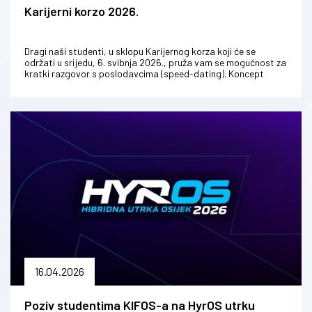
Karijerni korzo 2026.
Dragi naši studenti, u sklopu Karijernog korza koji će se
održati u srijedu, 6. svibnja 2026., pruža vam se mogućnost za
kratki razgovor s poslodavcima (speed-dating). Koncept
speed datinga...
16.04.2026
Poziv studentima KIFOS-a na HyrOS utrku